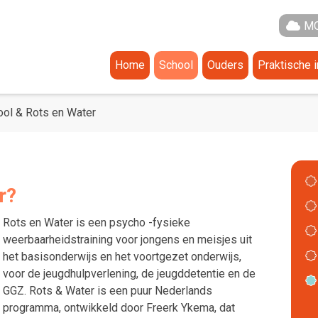
MO
Home
School
Ouders
Praktische 
Agenda
Aanmelden en toelati
Schooltijde
Het Team
Ouderraad
Vakantieroo
ol & Rots en Water
Documentatie
Medezeggenschapsr
De Gezonde School
Ouderportaal Parnass
Vreedzame school & Rots en W
Klachtenregeling
r?
ABC Amersfoort
Rots en Water is een psycho -fysieke
Groepen
weerbaarheidstraining voor jongens en meisjes uit
het basisonderwijs en het voortgezet onderwijs,
Groep 1
voor de jeugdhulpverlening, de jeugddetentie en de
Groep 2
GGZ. Rots & Water is een puur Nederlands
programma, ontwikkeld door Freerk Ykema, dat
Groep 3