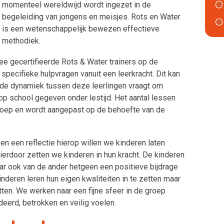
momenteel wereldwijd wordt ingezet in de
Groep 4
begeleiding van jongens en meisjes. Rots en Water
is een wetenschappelijk bewezen effectieve
Groep 5
methodiek.
Groep 6
ee gecertifieerde Rots & Water trainers op de
Groep 7
 specifieke hulpvragen vanuit een leerkracht. Dit kan
 de dynamiek tussen deze leerlingen vraagt om
Groep 8
p school gegeven onder lestijd. Het aantal lessen
Leerlingenraad
groep en wordt aangepast op de behoefte van de
n een reflectie hierop willen we kinderen laten
Hierdoor zetten we kinderen in hun kracht. De kinderen
r ook van de ander hetgeen een positieve bijdrage
inderen leren hun eigen kwaliteiten in te zetten maar
ten. We werken naar een fijne sfeer in de groep
eerd, betrokken en veilig voelen.